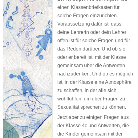
Ronnies Auskunft
Jenny, sieben
Über uns
Про ЭТО. Про ЧТО?
einen Klassenbriefkasten für
solche Fragen einzurichten.
Jonas‘ Wollhaut
Wenn ich groß bin, will ich FRAUlenzen
Kontakt
العربية
Voraussetzung dafür ist, dass
Renis erste Regel
Die Stadt war nie wach
deine Lehrerin oder dein Lehrer
offen ist für solche Fragen und für
Schwierige Wörterliste
Atalanta Läufer_in
das Reden darüber. Und ob sie
Persönliches Heft
Dorn
oder er bereit ist, mit der Klasse
XYZ
Theaterstücke Lilly Axster
gemeinsam über die Antworten
nachzudenken. Und ob es möglich
Comic
Bildergalerie Christine Aebi
ist, in der Klasse eine Atmosphäre
Briefkasten
„Teaching gender?“
zu schaffen, in der alle sich
wohlfühlen, um über Fragen zu
Versprecher
Artikel & sonstige Texte
Sexualität sprechen zu können.
Aufgeklärt
Links
Jetzt aber zu einigen Fragen aus
Stell dir vor
der Klasse 4c und Antworten, die
die Kinder gemeinsam mit der
PS: