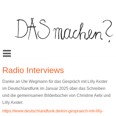
Skip
to
content
Buch
Radio Interviews
Spiel
Video Bilderbuch
Danke an Ute Wegmann für das Gespräch mit Lilly Axster
Warum Das machen?
Multilingua
Memory
im Deutschlandfunk im Januar 2025 über das Schreiben
Mehr
Unterrichtsmaterialien
Klassenwörterbuch
Sexualerziehung
Doing it? Doing what?
und die gemeinsamen Bilderbücher von Christine Aebi und
Aktuell
Es kann sein…
Mandos Kleiderkasten
Rezensionen
Ein bisschen wie du // A little like you
ŞEY yapmak?
Lilly Axster:
https://www.deutschlandfunk.de/ein-gespraech-mit-lilly-
Cansus Frage
Alles gut
Veranstaltungen
TO raditi?