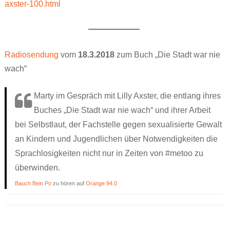
axster-100.html
Ronnies Auskunft
Jenny, sieben
Über uns
Про ЭТО. Про ЧТО?
Jonas‘ Wollhaut
Wenn ich groß bin, will ich FRAUlenzen
Kontakt
العربية
Renis erste Regel
Die Stadt war nie wach
Radiosendung
vom
18.3.2018
zum Buch „Die Stadt war nie
wach“
Schwierige Wörterliste
Atalanta Läufer_in
Persönliches Heft
Dorn
Marty im Gespräch mit Lilly Axster, die entlang ihres
XYZ
Theaterstücke Lilly Axster
Buches „Die Stadt war nie wach“ und ihrer Arbeit
bei Selbstlaut, der Fachstelle gegen sexualisierte Gewalt
Comic
Bildergalerie Christine Aebi
an Kindern und Jugendlichen über Notwendigkeiten die
Briefkasten
„Teaching gender?“
Sprachlosigkeiten nicht nur in Zeiten von #metoo zu
überwinden.
Versprecher
Artikel & sonstige Texte
Bauch Bein Po
zu hören auf
Orange 94.0
Aufgeklärt
Links
Stell dir vor
PS: