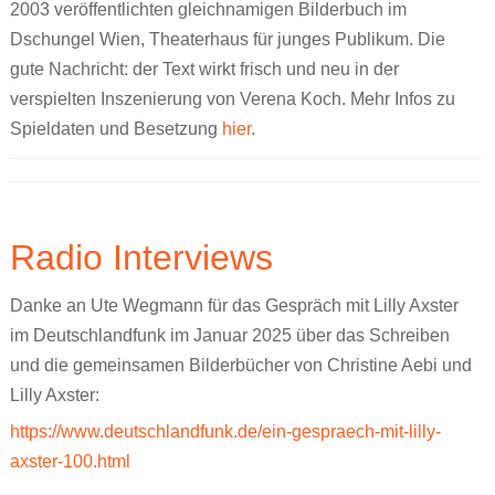
2003 veröffentlichten gleichnamigen Bilderbuch im
Ronnies Auskunft
Jenny, sieben
Über uns
Про ЭТО. Про ЧТО?
Dschungel Wien, Theaterhaus für junges Publikum. Die
Jonas‘ Wollhaut
Wenn ich groß bin, will ich FRAUlenzen
Kontakt
العربية
gute Nachricht: der Text wirkt frisch und neu in der
verspielten Inszenierung von Verena Koch. Mehr Infos zu
Renis erste Regel
Die Stadt war nie wach
Spieldaten und Besetzung
hier
.
Schwierige Wörterliste
Atalanta Läufer_in
Persönliches Heft
Dorn
XYZ
Theaterstücke Lilly Axster
Radio Interviews
Comic
Bildergalerie Christine Aebi
Danke an Ute Wegmann für das Gespräch mit Lilly Axster
Briefkasten
„Teaching gender?“
im Deutschlandfunk im Januar 2025 über das Schreiben
Versprecher
Artikel & sonstige Texte
und die gemeinsamen Bilderbücher von Christine Aebi und
Lilly Axster:
Aufgeklärt
Links
https://www.deutschlandfunk.de/ein-gespraech-mit-lilly-
Stell dir vor
axster-100.html
PS: