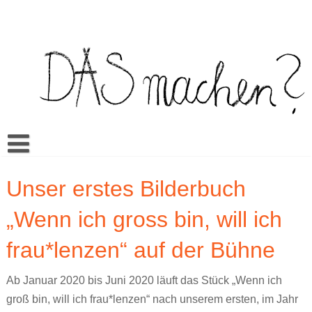
Skip
to
content
Buch
Unser erstes Bilderbuch
Spiel
Video Bilderbuch
„Wenn ich gross bin, will ich
Warum Das machen?
Multilingua
Memory
frau*lenzen“ auf der Bühne
Mehr
Unterrichtsmaterialien
Klassenwörterbuch
Sexualerziehung
Doing it? Doing what?
Aktuell
Es kann sein…
Mandos Kleiderkasten
Rezensionen
Ein bisschen wie du // A little like you
ŞEY yapmak?
Ab Januar 2020 bis Juni 2020 läuft das Stück „Wenn ich
groß bin, will ich frau*lenzen“ nach unserem ersten, im Jahr
Cansus Frage
Alles gut
Veranstaltungen
TO raditi?