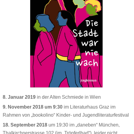
Ronnies Auskunft
Jenny, sieben
Über uns
Про ЭТО. Про ЧТО?
Jonas‘ Wollhaut
Wenn ich groß bin, will ich FRAUlenzen
Kontakt
العربية
Renis erste Regel
Die Stadt war nie wach
Schwierige Wörterliste
Atalanta Läufer_in
Persönliches Heft
Dorn
XYZ
Theaterstücke Lilly Axster
Comic
Bildergalerie Christine Aebi
Briefkasten
„Teaching gender?“
8. Januar 2019
in der Alten Schmiede in Wien
Versprecher
Artikel & sonstige Texte
9. November 2018 um 9:30
im Literaturhaus Graz im
Aufgeklärt
Links
Rahmen von „bookolino“ Kinder- und Jugendliteraturfestival
Stell dir vor
18. September 2018
um 19:30 im „daneben“ München,
PS:
Thalkirchnerstrasse 102 (im „Tröpferlbad“), leider nicht