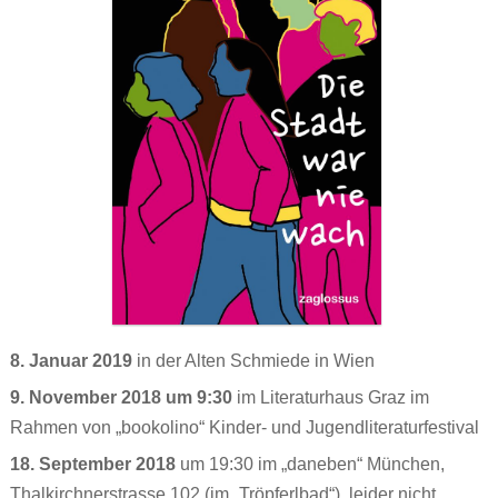
Ronnies Auskunft
Jenny, sieben
Über uns
Про ЭТО. Про ЧТО?
Jonas‘ Wollhaut
Wenn ich groß bin, will ich FRAUlenzen
Kontakt
العربية
Renis erste Regel
Die Stadt war nie wach
Schwierige Wörterliste
Atalanta Läufer_in
Persönliches Heft
Dorn
XYZ
Theaterstücke Lilly Axster
Comic
Bildergalerie Christine Aebi
Briefkasten
„Teaching gender?“
8. Januar 2019
in der Alten Schmiede in Wien
Versprecher
Artikel & sonstige Texte
9. November 2018 um 9:30
im Literaturhaus Graz im
Aufgeklärt
Links
Rahmen von „bookolino“ Kinder- und Jugendliteraturfestival
Stell dir vor
18. September 2018
um 19:30 im „daneben“ München,
PS:
Thalkirchnerstrasse 102 (im „Tröpferlbad“), leider nicht