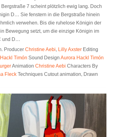
 Bergstraße 7 scheint plötzlich ewig lang. Doch
igin D… Sie fenstern in die Bergstraße hinein
hmlich verwehen. Bis die ruhelose Königin der
in Bewegung setzt, um die einzige Königin im
 C und D…
n. Producer
Christine Aebi
,
Lilly Axster
Editing
 Hackl Timón
Sound Design
Aurora Hackl Timón
urger
Animation
Christine Aebi
Characters By
a Fleck
Techniques Cutout animation, Drawn