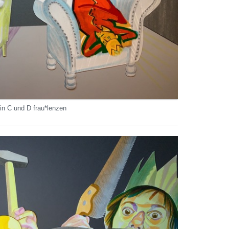
in C und D frau*lenzen