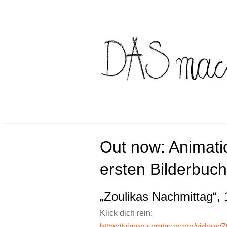
Skip
to
content
Out now: Animati
ersten Bilderbuch
„Zoulikas Nachmittag“,
Klick dich rein:
https://vimeo.com/manage/videos/