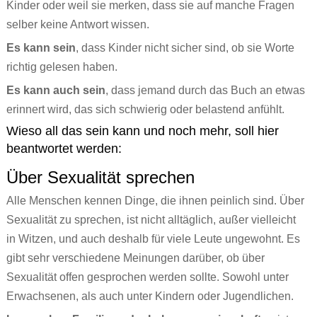
Kinder oder weil sie merken, dass sie auf manche Fragen
Ronnies Auskunft
Jenny, sieben
Über uns
Про ЭТО. Про ЧТО?
selber keine Antwort wissen.
Jonas‘ Wollhaut
Wenn ich groß bin, will ich FRAUlenzen
Kontakt
العربية
Es kann sein
, dass Kinder nicht sicher sind, ob sie Worte
richtig gelesen haben.
Renis erste Regel
Die Stadt war nie wach
Es kann auch sein
, dass jemand durch das Buch an etwas
Schwierige Wörterliste
Atalanta Läufer_in
erinnert wird, das sich schwierig oder belastend anfühlt.
Persönliches Heft
Dorn
Wieso all das sein kann und noch mehr, soll hier
beantwortet werden:
XYZ
Theaterstücke Lilly Axster
Über Sexualität sprechen
Comic
Bildergalerie Christine Aebi
Alle Menschen kennen Dinge, die ihnen peinlich sind. Über
Briefkasten
„Teaching gender?“
Sexualität zu sprechen, ist nicht alltäglich, außer vielleicht
Versprecher
Artikel & sonstige Texte
in Witzen, und auch deshalb für viele Leute ungewohnt. Es
gibt sehr verschiedene Meinungen darüber, ob über
Aufgeklärt
Links
Sexualität offen gesprochen werden sollte. Sowohl unter
Stell dir vor
Erwachsenen, als auch unter Kindern oder Jugendlichen.
PS: