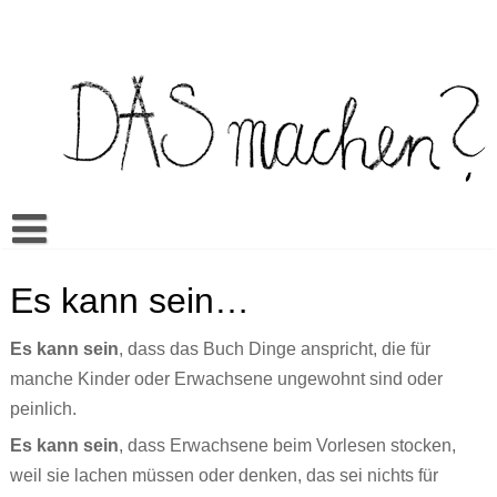
Skip
to
content
Buch
Es kann sein…
Spiel
Video Bilderbuch
Es kann sein
, dass das Buch Dinge anspricht, die für
Warum Das machen?
Multilingua
Memory
manche Kinder oder Erwachsene ungewohnt sind oder
Mehr
Unterrichtsmaterialien
Klassenwörterbuch
Sexualerziehung
Doing it? Doing what?
peinlich.
Aktuell
Es kann sein…
Mandos Kleiderkasten
Rezensionen
Ein bisschen wie du // A little like you
ŞEY yapmak?
Es kann sein
, dass Erwachsene beim Vorlesen stocken,
weil sie lachen müssen oder denken, das sei nichts für
Cansus Frage
Alles gut
Veranstaltungen
TO raditi?