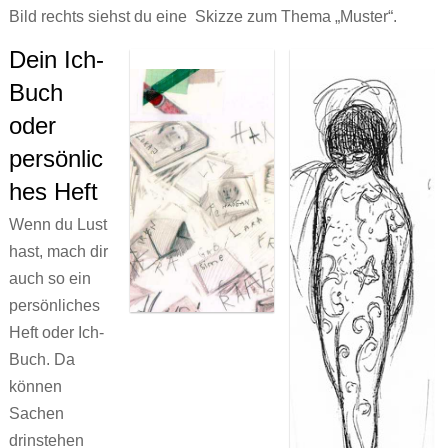
Bild rechts siehst du eine Skizze zum Thema „Muster“.
Ronnies Auskunft
Jenny, sieben
Über uns
Про ЭТО. Про ЧТО?
Dein Ich-
Jonas‘ Wollhaut
Wenn ich groß bin, will ich FRAUlenzen
Kontakt
العربية
Buch
Renis erste Regel
Die Stadt war nie wach
oder
Schwierige Wörterliste
Atalanta Läufer_in
persönlic
Persönliches Heft
Dorn
hes Heft
XYZ
Theaterstücke Lilly Axster
Wenn du Lust
Comic
Bildergalerie Christine Aebi
hast, mach dir
auch so ein
Briefkasten
„Teaching gender?“
persönliches
Versprecher
Artikel & sonstige Texte
Heft oder Ich-
Buch. Da
Aufgeklärt
Links
können
Stell dir vor
Sachen
drinstehen
PS: