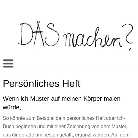
Skip
to
content
Buch
Persönliches Heft
Spiel
Video Bilderbuch
Wenn ich Muster auf meinen Körper malen
Warum Das machen?
Multilingua
Memory
würde, …
Mehr
Unterrichtsmaterialien
Klassenwörterbuch
Sexualerziehung
Doing it? Doing what?
So könnte zum Beispiel dein persönliches Heft oder Ich-
Aktuell
Es kann sein…
Mandos Kleiderkasten
Rezensionen
Ein bisschen wie du // A little like you
ŞEY yapmak?
Buch beginnen und mit einer Zeichnung von dem Muster,
Cansus Frage
Alles gut
Veranstaltungen
TO raditi?
das dir gerade am besten gefällt, ergänzt werden. Auf dem