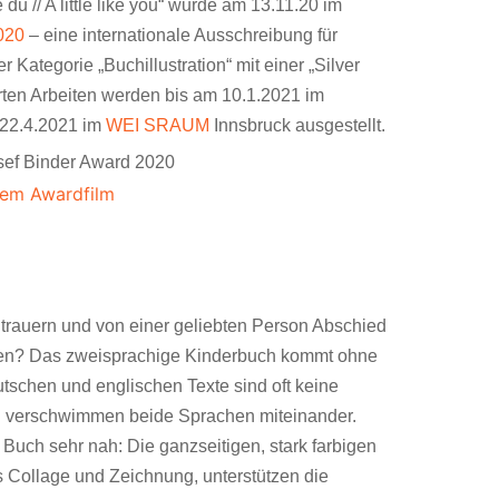
du // A little like you“ wurde am 13.11.20 im
020
– eine internationale Ausschreibung für
er Kategorie „Buchillustration“ mit einer „Silver
rten Arbeiten werden bis am 10.1.2021 im
 22.4.2021 im
WEI SRAUM
Innsbruck ausgestellt.
sef Binder Award 2020
 dem Awardfilm
 trauern und von einer geliebten Person Abschied
nden? Das zweisprachige Kinderbuch kommt ohne
utschen und englischen Texte sind oft keine
 verschwimmen beide Sprachen miteinander.
 Buch sehr nah: Die ganzseitigen, stark farbigen
us Collage und Zeichnung, unterstützen die