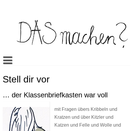
Skip
to
content
Buch
Stell dir vor
Spiel
Video Bilderbuch
Warum Das machen?
Multilingua
Memory
… der Klassenbriefkasten war voll
Mehr
Unterrichtsmaterialien
Klassenwörterbuch
Sexualerziehung
Doing it? Doing what?
mit Fragen übers Kribbeln und
Aktuell
Es kann sein…
Mandos Kleiderkasten
Rezensionen
Ein bisschen wie du // A little like you
ŞEY yapmak?
Kratzen und über Kitzler und
Katzen und Felle und Wolle und
Cansus Frage
Alles gut
Veranstaltungen
TO raditi?