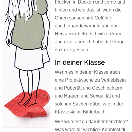
Flecken in Decken und vorne und
Ronnies Auskunft
Jenny, sieben
Über uns
Про ЭТО. Про ЧТО?
hinten und wie das ist, wenn die
Jonas‘ Wollhaut
Wenn ich groß bin, will ich FRAUlenzen
Kontakt
Ohren sausen und Gefühle
العربية
durcheinanderwirbeln und das
Renis erste Regel
Die Stadt war nie wach
Herz ankurbeln. Schwitzen kam
Schwierige Wörterliste
Atalanta Läufer_in
auch vor, aber ich habe die Frage
dazu vergessen…
Persönliches Heft
Dorn
In deiner Klasse
XYZ
Theaterstücke Lilly Axster
Wenn es in deiner Klasse auch
Comic
Bildergalerie Christine Aebi
eine Projektwoche zu Verliebtsein
Briefkasten
„Teaching gender?“
und Pubertät und Geschlechtern
und Haaren und Sexualität und
Versprecher
Artikel & sonstige Texte
solchen Sachen gäbe, wie in der
Aufgeklärt
Links
Klasse 4c im Bilderbuch:
Stell dir vor
Wie würdest du darüber berichten?
Was wäre dir wichtig? Könntest du
PS: