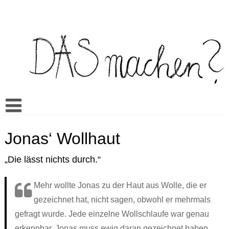
Skip
to
content
Buch
Jonas‘ Wollhaut
Spiel
Video Bilderbuch
„Die lässt nichts durch.“
Warum Das machen?
Multilingua
Memory
Mehr
Unterrichtsmaterialien
Klassenwörterbuch
Sexualerziehung
Doing it? Doing what?
Mehr wollte Jonas zu der Haut aus Wolle, die er
gezeichnet hat, nicht sagen, obwohl er mehrmals
Aktuell
Es kann sein…
Mandos Kleiderkasten
Rezensionen
Ein bisschen wie du // A little like you
ŞEY yapmak?
gefragt wurde. Jede einzelne Wollschlaufe war genau
Cansus Frage
Alles gut
Veranstaltungen
TO raditi?
erkennbar. Jonas muss ewig daran gezeichnet haben.