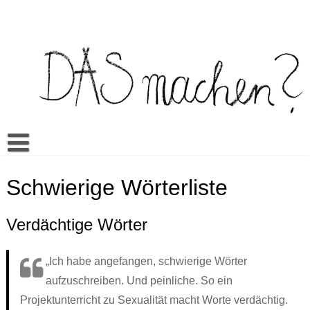
Skip
to
content
Buch
Schwierige Wörterliste
Spiel
Video Bilderbuch
Warum Das machen?
Multilingua
Memory
Verdächtige Wörter
Mehr
Unterrichtsmaterialien
Klassenwörterbuch
Sexualerziehung
Doing it? Doing what?
„Ich habe angefangen, schwierige Wörter
Aktuell
Es kann sein…
Mandos Kleiderkasten
Rezensionen
Ein bisschen wie du // A little like you
ŞEY yapmak?
aufzuschreiben. Und peinliche. So ein
Cansus Frage
Alles gut
Veranstaltungen
TO raditi?
Projektunterricht zu Sexualität macht Worte verdächtig.