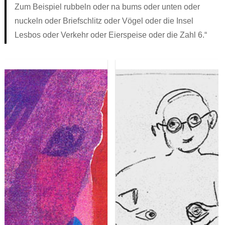
Zum Beispiel rubbeln oder na bums oder unten oder
Ronnies Auskunft
Jenny, sieben
Über uns
Про ЭТО. Про ЧТО?
nuckeln oder Briefschlitz oder Vögel oder die Insel
Jonas‘ Wollhaut
Wenn ich groß bin, will ich FRAUlenzen
Kontakt
العربية
Lesbos oder Verkehr oder Eierspeise oder die Zahl 6.“
Renis erste Regel
Die Stadt war nie wach
Schwierige Wörterliste
Atalanta Läufer_in
Persönliches Heft
Dorn
XYZ
Theaterstücke Lilly Axster
Comic
Bildergalerie Christine Aebi
Briefkasten
„Teaching gender?“
Versprecher
Artikel & sonstige Texte
Aufgeklärt
Links
Stell dir vor
PS: