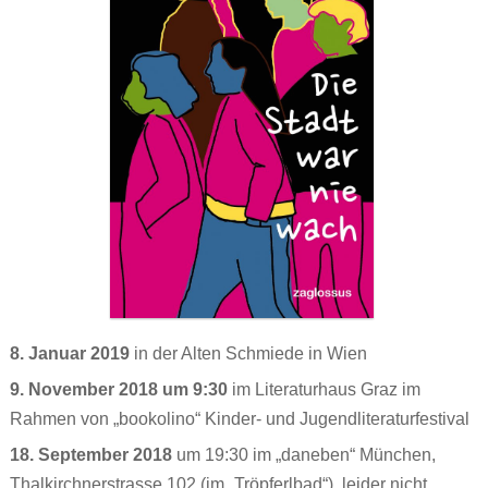
Ronnies Auskunft
Jenny, sieben
Über uns
Про ЭТО. Про ЧТО?
Jonas‘ Wollhaut
Wenn ich groß bin, will ich FRAUlenzen
Kontakt
العربية
Renis erste Regel
Die Stadt war nie wach
Schwierige Wörterliste
Atalanta Läufer_in
Persönliches Heft
Dorn
XYZ
Theaterstücke Lilly Axster
Comic
Bildergalerie Christine Aebi
Briefkasten
„Teaching gender?“
8. Januar 2019
in der Alten Schmiede in Wien
Versprecher
Artikel & sonstige Texte
9. November 2018 um 9:30
im Literaturhaus Graz im
Aufgeklärt
Links
Rahmen von „bookolino“ Kinder- und Jugendliteraturfestival
Stell dir vor
18. September 2018
um 19:30 im „daneben“ München,
PS:
Thalkirchnerstrasse 102 (im „Tröpferlbad“), leider nicht