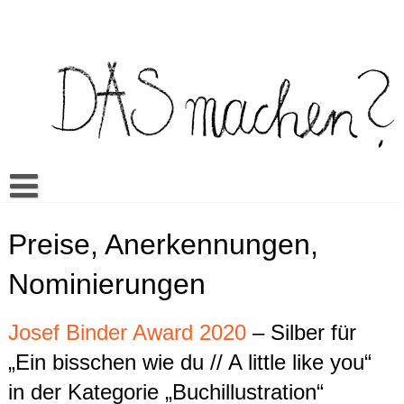
Skip
to
content
Buch
Preise, Anerkennungen,
Spiel
Video Bilderbuch
Nominierungen
Warum Das machen?
Multilingua
Memory
Mehr
Unterrichtsmaterialien
Klassenwörterbuch
Sexualerziehung
Doing it? Doing what?
Josef Binder Award 2020
– Silber für
Aktuell
Es kann sein…
Mandos Kleiderkasten
Rezensionen
Ein bisschen wie du // A little like you
ŞEY yapmak?
„Ein bisschen wie du // A little like you“
in der Kategorie „Buchillustration“
Cansus Frage
Alles gut
Veranstaltungen
TO raditi?