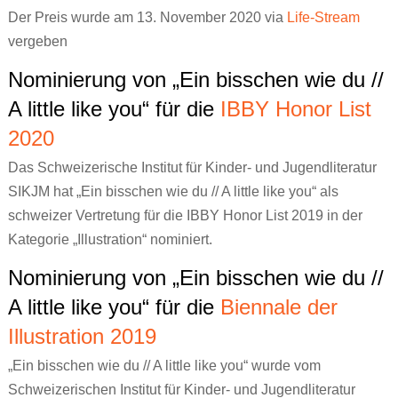
Der Preis wurde am 13. November 2020 via
Life-Stream
Ronnies Auskunft
Jenny, sieben
Über uns
Про ЭТО. Про ЧТО?
vergeben
Jonas‘ Wollhaut
Wenn ich groß bin, will ich FRAUlenzen
Kontakt
العربية
Nominierung von „Ein bisschen wie du //
Renis erste Regel
Die Stadt war nie wach
A little like you“ für die
IBBY Honor List
Schwierige Wörterliste
Atalanta Läufer_in
2020
Persönliches Heft
Dorn
Das Schweizerische Institut für Kinder- und Jugendliteratur
XYZ
Theaterstücke Lilly Axster
SIKJM hat „Ein bisschen wie du // A little like you“ als
schweizer Vertretung für die IBBY Honor List 2019 in der
Comic
Bildergalerie Christine Aebi
Kategorie „Illustration“ nominiert.
Briefkasten
„Teaching gender?“
Nominierung von „Ein bisschen wie du //
Versprecher
Artikel & sonstige Texte
A little like you“ für die
Biennale der
Aufgeklärt
Links
Illustration 2019
Stell dir vor
„Ein bisschen wie du // A little like you“ wurde vom
Schweizerischen Institut für Kinder- und Jugendliteratur
PS: