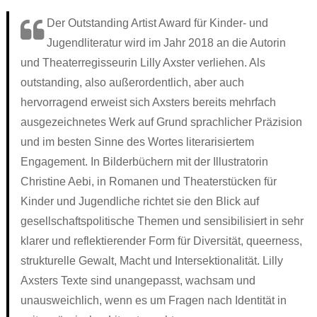
Ronnies Auskunft
Jenny, sieben
Über uns
Про ЭТО. Про ЧТО?
Der Outstanding Artist Award für Kinder- und
Jonas‘ Wollhaut
Wenn ich groß bin, will ich FRAUlenzen
Kontakt
Jugendliteratur wird im Jahr 2018 an die Autorin
العربية
und Theaterregisseurin Lilly Axster verliehen. Als
Renis erste Regel
Die Stadt war nie wach
outstanding, also außerordentlich, aber auch
Schwierige Wörterliste
Atalanta Läufer_in
hervorragend erweist sich Axsters bereits mehrfach
ausgezeichnetes Werk auf Grund sprachlicher Präzision
Persönliches Heft
Dorn
und im besten Sinne des Wortes literarisiertem
XYZ
Theaterstücke Lilly Axster
Engagement. In Bilderbüchern mit der Illustratorin
Comic
Bildergalerie Christine Aebi
Christine Aebi, in Romanen und Theaterstücken für
Kinder und Jugendliche richtet sie den Blick auf
Briefkasten
„Teaching gender?“
gesellschaftspolitische Themen und sensibilisiert in sehr
Versprecher
Artikel & sonstige Texte
klarer und reflektierender Form für Diversität, queerness,
Aufgeklärt
Links
strukturelle Gewalt, Macht und Intersektionalität. Lilly
Axsters Texte sind unangepasst, wachsam und
Stell dir vor
unausweichlich, wenn es um Fragen nach Identität in
PS: