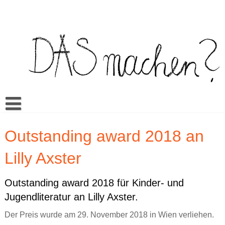
Skip
to
content
Buch
Outstanding award 2018 an
Spiel
Video Bilderbuch
Lilly Axster
Warum Das machen?
Multilingua
Memory
Mehr
Unterrichtsmaterialien
Klassenwörterbuch
Sexualerziehung
Doing it? Doing what?
Outstanding award 2018 für Kinder- und
Jugendliteratur an Lilly Axster.
Aktuell
Es kann sein…
Mandos Kleiderkasten
Rezensionen
Ein bisschen wie du // A little like you
ŞEY yapmak?
Der Preis wurde am 29. November 2018 in Wien verliehen.
Cansus Frage
Alles gut
Veranstaltungen
TO raditi?