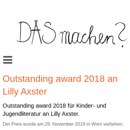
Skip
to
content
Buch
Outstanding award 2018 an
Spiel
Video Bilderbuch
Lilly Axster
Warum Das machen?
Multilingua
Memory
Mehr
Unterrichtsmaterialien
Klassenwörterbuch
Sexualerziehung
Doing it? Doing what?
Outstanding award 2018 für Kinder- und
Jugendliteratur an Lilly Axster.
Aktuell
Es kann sein…
Mandos Kleiderkasten
Rezensionen
Ein bisschen wie du // A little like you
ŞEY yapmak?
Der Preis wurde am 29. November 2018 in Wien verliehen.
Cansus Frage
Alles gut
Veranstaltungen
TO raditi?