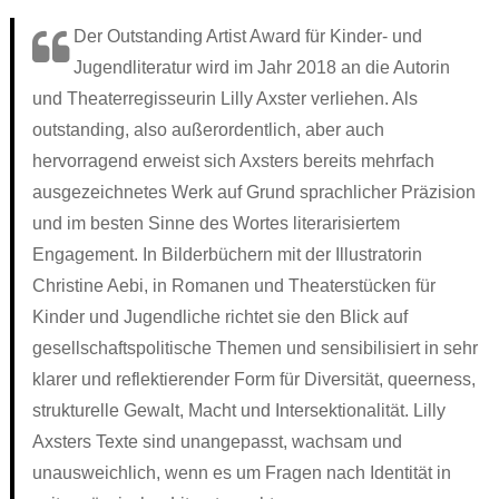
Ronnies Auskunft
Jenny, sieben
Über uns
Про ЭТО. Про ЧТО?
Der Outstanding Artist Award für Kinder- und
Jonas‘ Wollhaut
Wenn ich groß bin, will ich FRAUlenzen
Kontakt
Jugendliteratur wird im Jahr 2018 an die Autorin
العربية
und Theaterregisseurin Lilly Axster verliehen. Als
Renis erste Regel
Die Stadt war nie wach
outstanding, also außerordentlich, aber auch
Schwierige Wörterliste
Atalanta Läufer_in
hervorragend erweist sich Axsters bereits mehrfach
ausgezeichnetes Werk auf Grund sprachlicher Präzision
Persönliches Heft
Dorn
und im besten Sinne des Wortes literarisiertem
XYZ
Theaterstücke Lilly Axster
Engagement. In Bilderbüchern mit der Illustratorin
Comic
Bildergalerie Christine Aebi
Christine Aebi, in Romanen und Theaterstücken für
Kinder und Jugendliche richtet sie den Blick auf
Briefkasten
„Teaching gender?“
gesellschaftspolitische Themen und sensibilisiert in sehr
Versprecher
Artikel & sonstige Texte
klarer und reflektierender Form für Diversität, queerness,
Aufgeklärt
Links
strukturelle Gewalt, Macht und Intersektionalität. Lilly
Axsters Texte sind unangepasst, wachsam und
Stell dir vor
unausweichlich, wenn es um Fragen nach Identität in
PS: